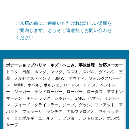
2025/04/30
NEWS
GW休業のお知らせ
当社はGW休業は5月3日～5月6日までとなりますご不便
ご来店の前にご連絡いただければ詳しい道順を
をおかけいたしますが、何卒ご容赦下さい。
ご案内します。どうぞご遠慮無くお問い合わせ
ください！
2024/12/23
NEWS
年末年始の営業のお知らせ
年末年始の営業のお知らせ平素は格別のお引き立てをい
ただき厚くお礼申し上げます。有限会社ボデーショップ
ボデーショップハリマ キズ・へこみ、事故修理 対応メーカー
ハリマでは、誠に勝手ながら下記...
トヨタ、日産、ホンダ、マツダ、スズキ、スバル、ダイハツ、三
2024/08/09
NEWS
菱、メルセデス・ベンツ、BMW、アウディ、フォルクスワーゲ
夏季休業のおしらせ
ン、MINI、オペル、ポルシェ、ロールス・ロイス、ベントレ
平素は格別のお引き立てをいただき厚くお礼申し上げま
ー、ジャガー、ランドローバー、ローバー、ロータス、アストン
す。有限会社ボデーショップハリマでは、誠に勝手なが
マーチン、キャデラック、シボレー、GMC、ハマー、リンカー
ン、フォード、クライスラー、ジープ、ダッジ、フィアット、ア
ら下記日程を夏季休業とさせてい...
バルト、フェラーリ、ランチア、アルファロメオ、マセラッテ
2024/04/26
NEWS
ィ、ランボルギーニ、ルノー、プジョー、シトロエン、ボルボ、
GW休業のお知らせ
サーブ