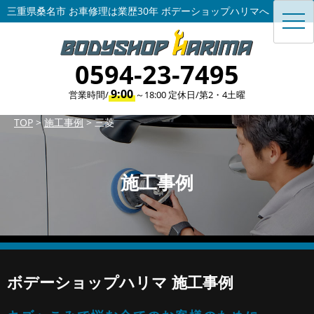
三重県桑名市 お車修理は業歴30年 ボデーショップハリマへ
toggl
navig
0594-23-7495
9:00
営業時間/
～18:00 定休日/第2・4土曜
TOP
>
施工事例
>
三菱
施工事例
ボデーショップハリマ 施工事例