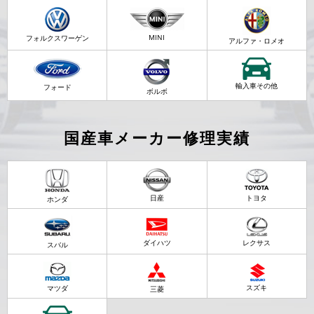
MINI
フォルクスワーゲン
アルファ・ロメオ
輸入車その他
フォード
ボルボ
国産車メーカー修理実績
日産
トヨタ
ホンダ
ダイハツ
レクサス
スバル
スズキ
マツダ
三菱