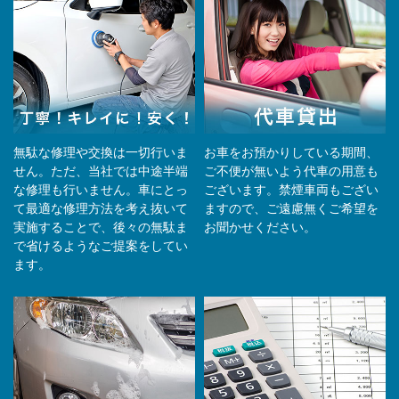
無駄な修理や交換は一切行いま
お車をお預かりしている期間、
せん。ただ、当社では中途半端
ご不便が無いよう代車の用意も
な修理も行いません。車にとっ
ございます。禁煙車両もござい
て最適な修理方法を考え抜いて
ますので、ご遠慮無くご希望を
実施することで、後々の無駄ま
お聞かせください。
で省けるようなご提案をしてい
ます。