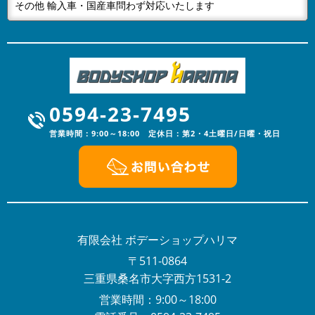
当社はGW休業は4月28日～5月6日までとなりますご不
その他 輸入車・国産車問わず対応いたします
便をおかけいたしますが、何卒ご容赦下さい。
2024/01/05
NEWS
あけましておめでとうございます
明けましておめでとうございます。旧年中は格別なご高
配を賜りスタッフ一同心より厚く御礼申し上げます。本
0594-23-7495
年も、更なるサービスの向上に努...
営業時間：9:00～18:00 定休日：第2・4土曜日/日曜・祝日
2023/12/16
NEWS
年末年始の営業のお知らせ
年末年始の営業のお知らせ平素は格別のお引き立てをい
ただき厚くお礼申し上げます。有限会社ボデーショップ
ハリマでは、誠に勝手ながら下記...
2023/08/03
有限会社 ボデーショップハリマ
NEWS
夏季休暇のお知らせ
〒511-0864
平素は格別のお引き立てをいただき厚くお礼申し上げま
三重県桑名市大字西方1531-2
す。有限会社ボデーショップハリマでは、誠に勝手なが
営業時間：9:00～18:00
ら下記日程を夏季休業とさせてい...