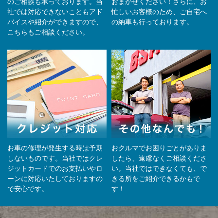
のご相談も承っております。当
おまかせください！さらに、お
社では対応できないこともアド
忙しいお客様のため、ご自宅へ
バイスや紹介ができますので、
の納⾞も⾏っております。
こちらもご相談ください。
お車の修理が発生する時は予期
おクルマでお困りごとがありま
しないものです。当社ではクレ
したら、遠慮なくご相談くださ
ジットカードでのお支払いやロ
い。当社ではできなくても、で
ーンに対応いたしておりますの
きる所をご紹介できるかもで
で安心です。
す！