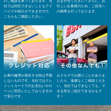
のご相談も承っております。当
おまかせください！さらに、お
社では対応できないこともアド
忙しいお客様のため、ご自宅へ
バイスや紹介ができますので、
の納⾞も⾏っております。
こちらもご相談ください。
お車の修理が発生する時は予期
おクルマでお困りごとがありま
しないものです。当社ではクレ
したら、遠慮なくご相談くださ
ジットカードでのお支払いやロ
い。当社ではできなくても、で
ーンに対応いたしておりますの
きる所をご紹介できるかもで
で安心です。
す！