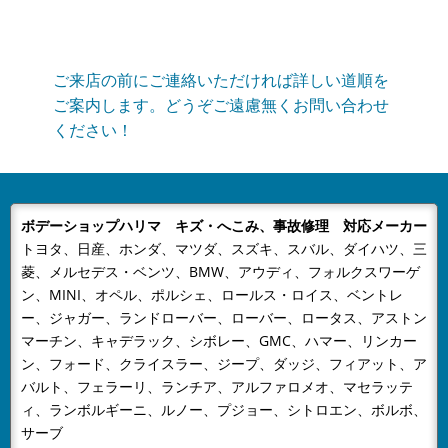
2025/04/30
NEWS
GW休業のお知らせ
当社はGW休業は5月3日～5月6日までとなりますご不便
ご来店の前にご連絡いただければ詳しい道順を
をおかけいたしますが、何卒ご容赦下さい。
ご案内します。どうぞご遠慮無くお問い合わせ
ください！
2024/12/23
NEWS
年末年始の営業のお知らせ
年末年始の営業のお知らせ平素は格別のお引き立てをい
ただき厚くお礼申し上げます。有限会社ボデーショップ
ボデーショップハリマ キズ・へこみ、事故修理 対応メーカー
ハリマでは、誠に勝手ながら下記...
トヨタ、日産、ホンダ、マツダ、スズキ、スバル、ダイハツ、三
2024/08/09
NEWS
菱、メルセデス・ベンツ、BMW、アウディ、フォルクスワーゲ
夏季休業のおしらせ
ン、MINI、オペル、ポルシェ、ロールス・ロイス、ベントレ
平素は格別のお引き立てをいただき厚くお礼申し上げま
ー、ジャガー、ランドローバー、ローバー、ロータス、アストン
す。有限会社ボデーショップハリマでは、誠に勝手なが
マーチン、キャデラック、シボレー、GMC、ハマー、リンカー
ン、フォード、クライスラー、ジープ、ダッジ、フィアット、ア
ら下記日程を夏季休業とさせてい...
バルト、フェラーリ、ランチア、アルファロメオ、マセラッテ
2024/04/26
NEWS
ィ、ランボルギーニ、ルノー、プジョー、シトロエン、ボルボ、
GW休業のお知らせ
サーブ