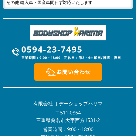
当社はGW休業は4月28日～5月6日までとなりますご不
その他 輸入車・国産車問わず対応いたします
便をおかけいたしますが、何卒ご容赦下さい。
2024/01/05
NEWS
あけましておめでとうございます
明けましておめでとうございます。旧年中は格別なご高
配を賜りスタッフ一同心より厚く御礼申し上げます。本
0594-23-7495
年も、更なるサービスの向上に努...
営業時間：9:00～18:00 定休日：第2・4土曜日/日曜・祝日
2023/12/16
NEWS
年末年始の営業のお知らせ
年末年始の営業のお知らせ平素は格別のお引き立てをい
ただき厚くお礼申し上げます。有限会社ボデーショップ
ハリマでは、誠に勝手ながら下記...
2023/08/03
有限会社 ボデーショップハリマ
NEWS
夏季休暇のお知らせ
〒511-0864
平素は格別のお引き立てをいただき厚くお礼申し上げま
三重県桑名市大字西方1531-2
す。有限会社ボデーショップハリマでは、誠に勝手なが
営業時間：9:00～18:00
ら下記日程を夏季休業とさせてい...