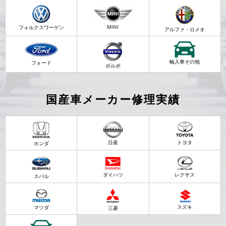
MINI
フォルクスワーゲン
アルファ・ロメオ
輸入車その他
フォード
ボルボ
国産車メーカー修理実績
日産
トヨタ
ホンダ
ダイハツ
レクサス
スバル
スズキ
マツダ
三菱