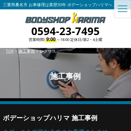
三重県桑名市 お車修理は業歴30年 ボデーショップハリマへ
toggl
navig
0594-23-7495
9:00
営業時間/
～18:00 定休日/第2・4土曜
TOP
>
施工事例
>
レクサス
施工事例
ボデーショップハリマ 施工事例