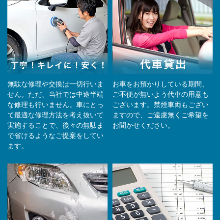
無駄な修理や交換は一切行いま
お車をお預かりしている期間、
せん。ただ、当社では中途半端
ご不便が無いよう代車の用意も
な修理も行いません。車にとっ
ございます。禁煙車両もござい
て最適な修理方法を考え抜いて
ますので、ご遠慮無くご希望を
実施することで、後々の無駄ま
お聞かせください。
で省けるようなご提案をしてい
ます。