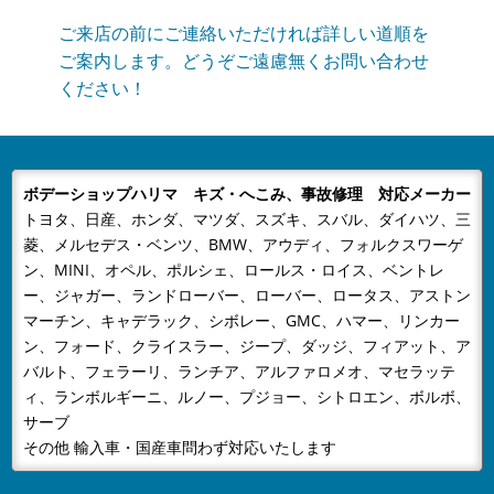
当社はGW休業は5月3日～5月6日までとなりますご不便
ご来店の前にご連絡いただければ詳しい道順を
をおかけいたしますが、何卒ご容赦下さい。
ご案内します。どうぞご遠慮無くお問い合わせ
ください！
2024/12/23
NEWS
年末年始の営業のお知らせ
年末年始の営業のお知らせ平素は格別のお引き立てをい
ただき厚くお礼申し上げます。有限会社ボデーショップ
ボデーショップハリマ キズ・へこみ、事故修理 対応メーカー
ハリマでは、誠に勝手ながら下記...
トヨタ、日産、ホンダ、マツダ、スズキ、スバル、ダイハツ、三
2024/08/09
NEWS
菱、メルセデス・ベンツ、BMW、アウディ、フォルクスワーゲ
夏季休業のおしらせ
ン、MINI、オペル、ポルシェ、ロールス・ロイス、ベントレ
平素は格別のお引き立てをいただき厚くお礼申し上げま
ー、ジャガー、ランドローバー、ローバー、ロータス、アストン
す。有限会社ボデーショップハリマでは、誠に勝手なが
マーチン、キャデラック、シボレー、GMC、ハマー、リンカー
ン、フォード、クライスラー、ジープ、ダッジ、フィアット、ア
ら下記日程を夏季休業とさせてい...
バルト、フェラーリ、ランチア、アルファロメオ、マセラッテ
2024/04/26
NEWS
ィ、ランボルギーニ、ルノー、プジョー、シトロエン、ボルボ、
GW休業のお知らせ
サーブ
当社はGW休業は4月28日～5月6日までとなりますご不
その他 輸入車・国産車問わず対応いたします
便をおかけいたしますが、何卒ご容赦下さい。