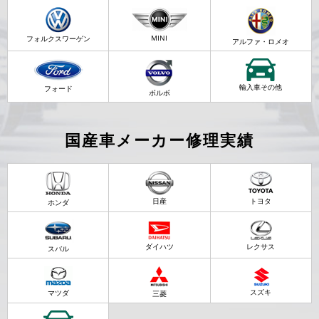
MINI
フォルクスワーゲン
アルファ・ロメオ
輸入車その他
フォード
ボルボ
国産車メーカー修理実績
日産
トヨタ
ホンダ
ダイハツ
レクサス
スバル
スズキ
マツダ
三菱