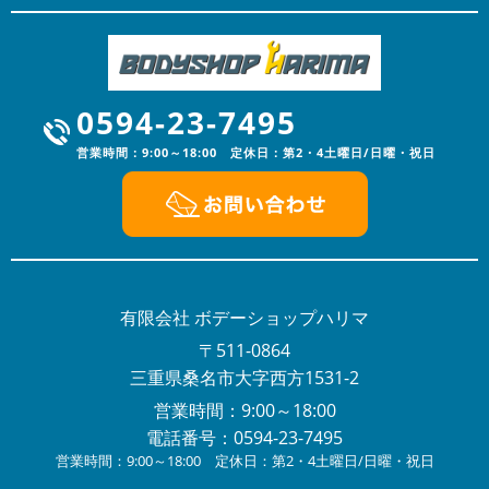
2024/01/05
NEWS
あけましておめでとうございます
明けましておめでとうございます。旧年中は格別なご高
配を賜りスタッフ一同心より厚く御礼申し上げます。本
0594-23-7495
年も、更なるサービスの向上に努...
営業時間：9:00～18:00 定休日：第2・4土曜日/日曜・祝日
2023/12/16
NEWS
年末年始の営業のお知らせ
年末年始の営業のお知らせ平素は格別のお引き立てをい
ただき厚くお礼申し上げます。有限会社ボデーショップ
ハリマでは、誠に勝手ながら下記...
2023/08/03
有限会社 ボデーショップハリマ
NEWS
夏季休暇のお知らせ
〒511-0864
平素は格別のお引き立てをいただき厚くお礼申し上げま
三重県桑名市大字西方1531-2
す。有限会社ボデーショップハリマでは、誠に勝手なが
営業時間：9:00～18:00
ら下記日程を夏季休業とさせてい...
電話番号：0594-23-7495
2023/04/20
営業時間：9:00～18:00 定休日：第2・4土曜日/日曜・祝日
NEWS