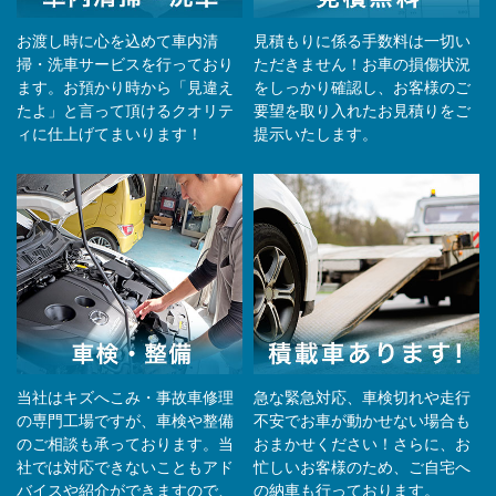
お渡し時に心を込めて車内清
見積もりに係る手数料は一切い
掃・洗車サービスを行っており
ただきません！お車の損傷状況
ます。お預かり時から「見違え
をしっかり確認し、お客様のご
たよ」と言って頂けるクオリテ
要望を取り入れたお見積りをご
ィに仕上げてまいります！
提示いたします。
当社はキズへこみ・事故車修理
急な緊急対応、車検切れや走行
の専門工場ですが、車検や整備
不安でお車が動かせない場合も
のご相談も承っております。当
おまかせください！さらに、お
社では対応できないこともアド
忙しいお客様のため、ご自宅へ
バイスや紹介ができますので、
の納⾞も⾏っております。