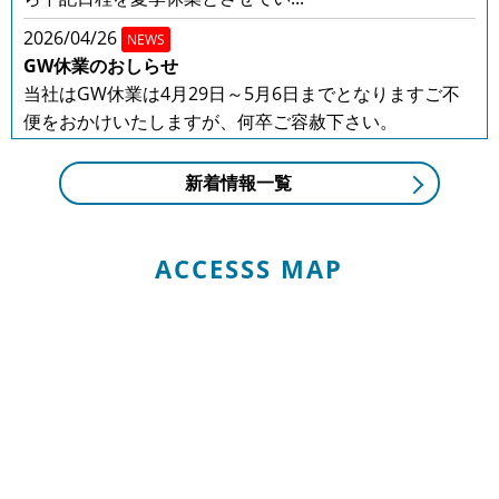
2026/04/26
NEWS
GW休業のおしらせ
当社はGW休業は4月29日～5月6日までとなりますご不
便をおかけいたしますが、何卒ご容赦下さい。
2025/12/20
NEWS
新着情報一覧
年末年始の営業のお知らせ
年末年始の営業のお知らせ平素は格別のお引き立てをい
ただき厚くお礼申し上げます。有限会社ボデーショップ
ACCESSS MAP
ハリマでは、誠に勝手ながら下記...
2025/08/01
NEWS
夏季休業のお知らせ
平素は格別のお引き立てをいただき厚くお礼申し上げま
す。有限会社ボデーショップハリマでは、誠に勝手なが
ら下記日程を夏季休業とさせてい...
2025/04/30
NEWS
GW休業のお知らせ