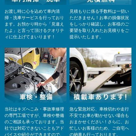
お渡し時に心を込めて車内清
見積もりに係る手数料は一切い
掃・洗車サービスを行っており
ただきません！お車の損傷状況
ます。お預かり時から「見違え
をしっかり確認し、お客様のご
たよ」と言って頂けるクオリテ
要望を取り入れたお見積りをご
ィに仕上げてまいります！
提示いたします。
当社はキズへこみ・事故車修理
急な緊急対応、車検切れや走行
の専門工場ですが、車検や整備
不安でお車が動かせない場合も
のご相談も承っております。当
おまかせください！さらに、お
社では対応できないこともアド
忙しいお客様のため、ご自宅へ
バイスや紹介ができますので、
の納⾞も⾏っております。