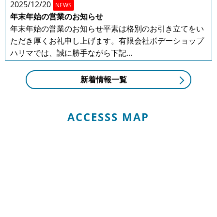
2025/12/20
NEWS
年末年始の営業のお知らせ
年末年始の営業のお知らせ平素は格別のお引き立てをい
ただき厚くお礼申し上げます。有限会社ボデーショップ
ハリマでは、誠に勝手ながら下記...
2025/08/01
NEWS
新着情報一覧
夏季休業のお知らせ
平素は格別のお引き立てをいただき厚くお礼申し上げま
す。有限会社ボデーショップハリマでは、誠に勝手なが
ACCESSS MAP
ら下記日程を夏季休業とさせてい...
2025/04/30
NEWS
GW休業のお知らせ
当社はGW休業は5月3日～5月6日までとなりますご不便
をおかけいたしますが、何卒ご容赦下さい。
2024/12/23
NEWS
年末年始の営業のお知らせ
年末年始の営業のお知らせ平素は格別のお引き立てをい