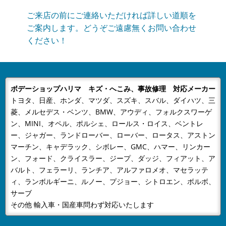
ただき厚くお礼申し上げます。有限会社ボデーショップ
ご来店の前にご連絡いただければ詳しい道順を
ハリマでは、誠に勝手ながら下記...
ご案内します。どうぞご遠慮無くお問い合わせ
ください！
2024/08/09
NEWS
夏季休業のおしらせ
平素は格別のお引き立てをいただき厚くお礼申し上げま
す。有限会社ボデーショップハリマでは、誠に勝手なが
ボデーショップハリマ キズ・へこみ、事故修理 対応メーカー
ら下記日程を夏季休業とさせてい...
トヨタ、日産、ホンダ、マツダ、スズキ、スバル、ダイハツ、三
2024/04/26
NEWS
菱、メルセデス・ベンツ、BMW、アウディ、フォルクスワーゲ
GW休業のお知らせ
ン、MINI、オペル、ポルシェ、ロールス・ロイス、ベントレ
当社はGW休業は4月28日～5月6日までとなりますご不
ー、ジャガー、ランドローバー、ローバー、ロータス、アストン
便をおかけいたしますが、何卒ご容赦下さい。
マーチン、キャデラック、シボレー、GMC、ハマー、リンカー
ン、フォード、クライスラー、ジープ、ダッジ、フィアット、ア
2024/01/05
NEWS
バルト、フェラーリ、ランチア、アルファロメオ、マセラッテ
あけましておめでとうございます
ィ、ランボルギーニ、ルノー、プジョー、シトロエン、ボルボ、
明けましておめでとうございます。旧年中は格別なご高
サーブ
配を賜りスタッフ一同心より厚く御礼申し上げます。本
その他 輸入車・国産車問わず対応いたします
年も、更なるサービスの向上に努...