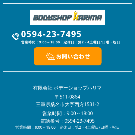
2023/12/16
NEWS
年末年始の営業のお知らせ
年末年始の営業のお知らせ平素は格別のお引き立てをい
ただき厚くお礼申し上げます。有限会社ボデーショップ
0594-23-7495
ハリマでは、誠に勝手ながら下記...
営業時間：9:00～18:00 定休日：第2・4土曜日/日曜・祝日
2023/08/03
NEWS
夏季休暇のお知らせ
平素は格別のお引き立てをいただき厚くお礼申し上げま
す。有限会社ボデーショップハリマでは、誠に勝手なが
ら下記日程を夏季休業とさせてい...
2023/04/20
有限会社 ボデーショップハリマ
NEWS
GW休業のおしらせ
〒511-0864
当社はGW休業は4月29日～5月7日までとなりますご不
三重県桑名市大字西方1531-2
便をおかけいたしますが、何卒ご容赦下さい。
営業時間：9:00～18:00
2023/01/06
電話番号：0594-23-7495
NEWS
あけましておめでとうございます
営業時間：9:00～18:00 定休日：第2・4土曜日/日曜・祝日