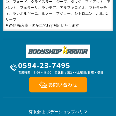
ン、フォード、クライスラー、ジープ、ダッジ、フィアット、ア
2024/01/05
NEWS
バルト、フェラーリ、ランチア、アルファロメオ、マセラッテ
あけましておめでとうございます
ィ、ランボルギーニ、ルノー、プジョー、シトロエン、ボルボ、
明けましておめでとうございます。旧年中は格別なご高
サーブ
配を賜りスタッフ一同心より厚く御礼申し上げます。本
その他 輸入車・国産車問わず対応いたします
年も、更なるサービスの向上に努...
2023/12/16
NEWS
年末年始の営業のお知らせ
年末年始の営業のお知らせ平素は格別のお引き立てをい
ただき厚くお礼申し上げます。有限会社ボデーショップ
0594-23-7495
ハリマでは、誠に勝手ながら下記...
営業時間：9:00～18:00 定休日：第2・4土曜日/日曜・祝日
2023/08/03
NEWS
夏季休暇のお知らせ
平素は格別のお引き立てをいただき厚くお礼申し上げま
す。有限会社ボデーショップハリマでは、誠に勝手なが
ら下記日程を夏季休業とさせてい...
2023/04/20
有限会社 ボデーショップハリマ
NEWS