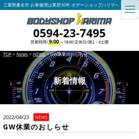
三重県桑名市 お車修理は業歴30年 ボデーショップハリマへ
toggl
navig
0594-23-7495
9:00
営業時間/
～18:00 定休日/第2・4土曜
TOP
>
News
>
NEWS
>
GW休業のおしらせ
新着情報
2022/04/23
NEWS
GW休業のおしらせ