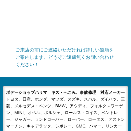
当社はGW休業は5月3日～5月6日までとなりますご不便
をおかけいたしますが、何卒ご容赦下さい。
2024/12/23
NEWS
年末年始の営業のお知らせ
年末年始の営業のお知らせ平素は格別のお引き立てをい
ただき厚くお礼申し上げます。有限会社ボデーショップ
ご来店の前にご連絡いただければ詳しい道順を
ハリマでは、誠に勝手ながら下記...
ご案内します。どうぞご遠慮無くお問い合わせ
ください！
2024/08/09
NEWS
夏季休業のおしらせ
平素は格別のお引き立てをいただき厚くお礼申し上げま
す。有限会社ボデーショップハリマでは、誠に勝手なが
ボデーショップハリマ キズ・へこみ、事故修理 対応メーカー
ら下記日程を夏季休業とさせてい...
トヨタ、日産、ホンダ、マツダ、スズキ、スバル、ダイハツ、三
2024/04/26
NEWS
菱、メルセデス・ベンツ、BMW、アウディ、フォルクスワーゲ
GW休業のお知らせ
ン、MINI、オペル、ポルシェ、ロールス・ロイス、ベントレ
当社はGW休業は4月28日～5月6日までとなりますご不
ー、ジャガー、ランドローバー、ローバー、ロータス、アストン
便をおかけいたしますが、何卒ご容赦下さい。
マーチン、キャデラック、シボレー、GMC、ハマー、リンカー