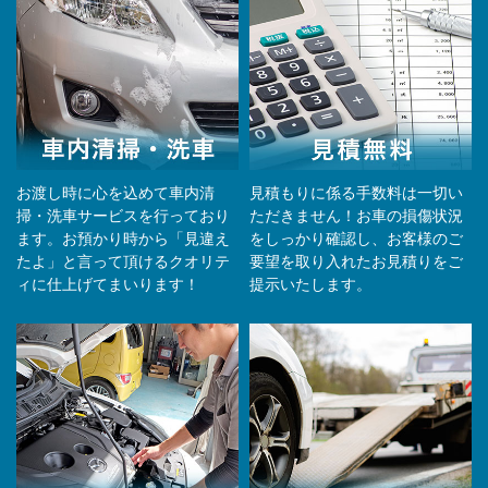
お渡し時に心を込めて車内清
見積もりに係る手数料は一切い
掃・洗車サービスを行っており
ただきません！お車の損傷状況
ます。お預かり時から「見違え
をしっかり確認し、お客様のご
たよ」と言って頂けるクオリテ
要望を取り入れたお見積りをご
ィに仕上げてまいります！
提示いたします。