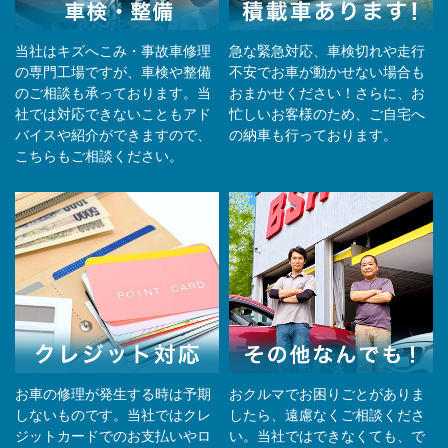
当社はキズへこみ・事故車修理
急な緊急対応、車検切れや走行
の専門工場ですが、車検や整備
不安でお車が動かせない場合も
のご相談も承っております。当
おまかせください！さらに、お
社では対応できないこともアド
忙しいお客様のため、ご自宅へ
バイスや紹介ができますので、
の納⾞も⾏っております。
こちらもご相談ください。
お車の修理が発生する時は予期
おクルマでお困りごとがありま
しないものです。当社ではクレ
したら、遠慮なくご相談くださ
ジットカードでのお支払いやロ
い。当社ではできなくても、で