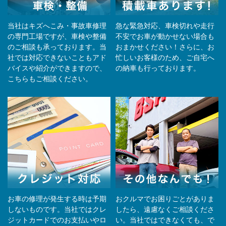
当社はキズへこみ・事故車修理
急な緊急対応、車検切れや走行
の専門工場ですが、車検や整備
不安でお車が動かせない場合も
のご相談も承っております。当
おまかせください！さらに、お
社では対応できないこともアド
忙しいお客様のため、ご自宅へ
バイスや紹介ができますので、
の納⾞も⾏っております。
こちらもご相談ください。
お車の修理が発生する時は予期
おクルマでお困りごとがありま
しないものです。当社ではクレ
したら、遠慮なくご相談くださ
ジットカードでのお支払いやロ
い。当社ではできなくても、で