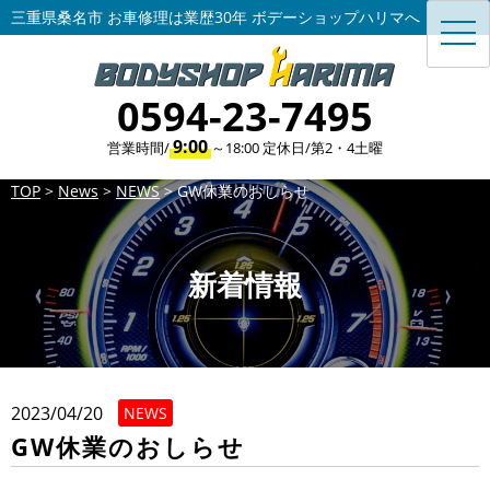
三重県桑名市 お車修理は業歴30年 ボデーショップハリマへ
toggl
navig
0594-23-7495
9:00
営業時間/
～18:00 定休日/第2・4土曜
TOP
>
News
>
NEWS
>
GW休業のおしらせ
新着情報
2023/04/20
NEWS
GW休業のおしらせ