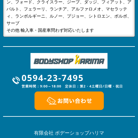
ン、フォード、クライスラー、ジープ、ダッジ、フィアット、ア
2024/01/05
NEWS
バルト、フェラーリ、ランチア、アルファロメオ、マセラッテ
あけましておめでとうございます
ィ、ランボルギーニ、ルノー、プジョー、シトロエン、ボルボ、
明けましておめでとうございます。旧年中は格別なご高
サーブ
配を賜りスタッフ一同心より厚く御礼申し上げます。本
その他 輸入車・国産車問わず対応いたします
年も、更なるサービスの向上に努...
2023/12/16
NEWS
年末年始の営業のお知らせ
年末年始の営業のお知らせ平素は格別のお引き立てをい
ただき厚くお礼申し上げます。有限会社ボデーショップ
0594-23-7495
ハリマでは、誠に勝手ながら下記...
営業時間：9:00～18:00 定休日：第2・4土曜日/日曜・祝日
2023/08/03
NEWS
夏季休暇のお知らせ
平素は格別のお引き立てをいただき厚くお礼申し上げま
す。有限会社ボデーショップハリマでは、誠に勝手なが
ら下記日程を夏季休業とさせてい...
2023/04/20
有限会社 ボデーショップハリマ
NEWS