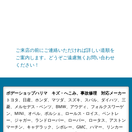
当社はGW休業は5月3日～5月6日までとなりますご不便
をおかけいたしますが、何卒ご容赦下さい。
2024/12/23
NEWS
年末年始の営業のお知らせ
年末年始の営業のお知らせ平素は格別のお引き立てをい
ただき厚くお礼申し上げます。有限会社ボデーショップ
ご来店の前にご連絡いただければ詳しい道順を
ハリマでは、誠に勝手ながら下記...
ご案内します。どうぞご遠慮無くお問い合わせ
ください！
2024/08/09
NEWS
夏季休業のおしらせ
平素は格別のお引き立てをいただき厚くお礼申し上げま
す。有限会社ボデーショップハリマでは、誠に勝手なが
ボデーショップハリマ キズ・へこみ、事故修理 対応メーカー
ら下記日程を夏季休業とさせてい...
トヨタ、日産、ホンダ、マツダ、スズキ、スバル、ダイハツ、三
2024/04/26
NEWS
菱、メルセデス・ベンツ、BMW、アウディ、フォルクスワーゲ
GW休業のお知らせ
ン、MINI、オペル、ポルシェ、ロールス・ロイス、ベントレ
当社はGW休業は4月28日～5月6日までとなりますご不
ー、ジャガー、ランドローバー、ローバー、ロータス、アストン
便をおかけいたしますが、何卒ご容赦下さい。
マーチン、キャデラック、シボレー、GMC、ハマー、リンカー