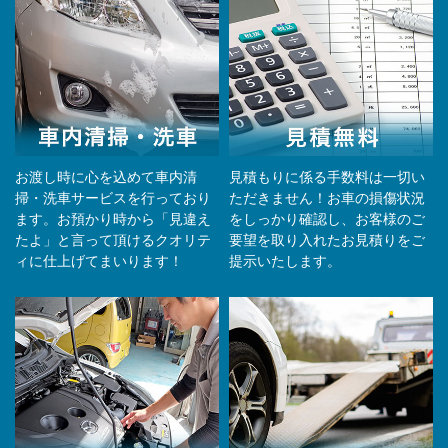
お渡し時に心を込めて車内清
見積もりに係る手数料は一切い
掃・洗車サービスを行っており
ただきません！お車の損傷状況
ます。お預かり時から「見違え
をしっかり確認し、お客様のご
たよ」と言って頂けるクオリテ
要望を取り入れたお見積りをご
ィに仕上げてまいります！
提示いたします。