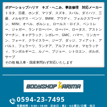
ただき厚くお礼申し上げます。有限会社ボデーショップ
ボデーショップハリマ キズ・へこみ、事故修理 対応メーカー
ハリマでは、誠に勝手ながら下記...
トヨタ、日産、ホンダ、マツダ、スズキ、スバル、ダイハツ、三
2024/08/09
NEWS
菱、メルセデス・ベンツ、BMW、アウディ、フォルクスワーゲ
夏季休業のおしらせ
ン、MINI、オペル、ポルシェ、ロールス・ロイス、ベントレ
平素は格別のお引き立てをいただき厚くお礼申し上げま
ー、ジャガー、ランドローバー、ローバー、ロータス、アストン
す。有限会社ボデーショップハリマでは、誠に勝手なが
マーチン、キャデラック、シボレー、GMC、ハマー、リンカー
ン、フォード、クライスラー、ジープ、ダッジ、フィアット、ア
ら下記日程を夏季休業とさせてい...
バルト、フェラーリ、ランチア、アルファロメオ、マセラッテ
2024/04/26
NEWS
ィ、ランボルギーニ、ルノー、プジョー、シトロエン、ボルボ、
GW休業のお知らせ
サーブ
当社はGW休業は4月28日～5月6日までとなりますご不
その他 輸入車・国産車問わず対応いたします
便をおかけいたしますが、何卒ご容赦下さい。
2024/01/05
NEWS
あけましておめでとうございます
明けましておめでとうございます。旧年中は格別なご高
配を賜りスタッフ一同心より厚く御礼申し上げます。本
0594-23-7495
年も、更なるサービスの向上に努...
営業時間：9:00～18:00 定休日：第2・4土曜日/日曜・祝日