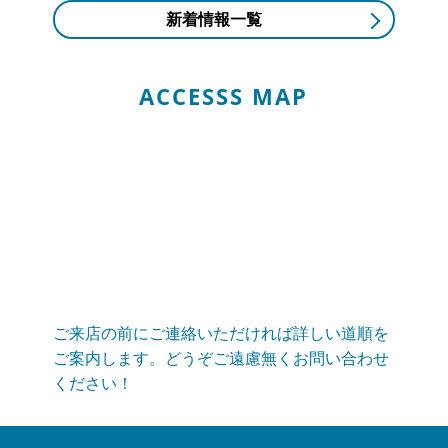
2025/12/20
NEWS
新着情報一覧
年末年始の営業のお知らせ
年末年始の営業のお知らせ平素は格別のお引き立てをい
ただき厚くお礼申し上げます。有限会社ボデーショップ
ACCESSS MAP
ハリマでは、誠に勝手ながら下記...
2025/08/01
NEWS
夏季休業のお知らせ
平素は格別のお引き立てをいただき厚くお礼申し上げま
す。有限会社ボデーショップハリマでは、誠に勝手なが
ら下記日程を夏季休業とさせてい...
2025/04/30
NEWS
GW休業のお知らせ
当社はGW休業は5月3日～5月6日までとなりますご不便
ご来店の前にご連絡いただければ詳しい道順を
をおかけいたしますが、何卒ご容赦下さい。
ご案内します。どうぞご遠慮無くお問い合わせ
ください！
2024/12/23
NEWS
年末年始の営業のお知らせ
年末年始の営業のお知らせ平素は格別のお引き立てをい