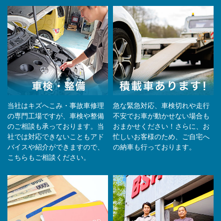
当社はキズへこみ・事故車修理
急な緊急対応、車検切れや走行
の専門工場ですが、車検や整備
不安でお車が動かせない場合も
のご相談も承っております。当
おまかせください！さらに、お
社では対応できないこともアド
忙しいお客様のため、ご自宅へ
バイスや紹介ができますので、
の納⾞も⾏っております。
こちらもご相談ください。