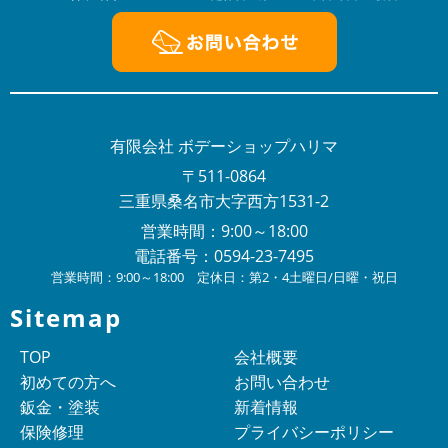
2023/12/16
NEWS
年末年始の営業のお知らせ
年末年始の営業のお知らせ平素は格別のお引き立てをい
ただき厚くお礼申し上げます。有限会社ボデーショップ
ハリマでは、誠に勝手ながら下記...
2023/08/03
有限会社 ボデーショップハリマ
NEWS
夏季休暇のお知らせ
〒511-0864
平素は格別のお引き立てをいただき厚くお礼申し上げま
三重県桑名市大字西方1531-2
す。有限会社ボデーショップハリマでは、誠に勝手なが
営業時間：9:00～18:00
ら下記日程を夏季休業とさせてい...
電話番号：0594-23-7495
2023/04/20
営業時間：9:00～18:00 定休日：第2・4土曜日/日曜・祝日
NEWS
GW休業のおしらせ
Sitemap
当社はGW休業は4月29日～5月7日までとなりますご不
便をおかけいたしますが、何卒ご容赦下さい。
TOP
会社概要
初めての方へ
お問い合わせ
2023/01/06
NEWS
鈑金・塗装
新着情報
あけましておめでとうございます
保険修理
プライバシーポリシー
明けましておめでとうございます。旧年中は格別なご高