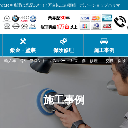
のお車修理は業歴30年！1万台以上の実績！ボデーショップハリマ
30
業界歴
年
1万台
修理実績
以上
鈑金・塗装
保険修理
施工事例
ウディ 輸入車 Q5 フロント バンパー キズ 傷 修理 交換 保
施工事例