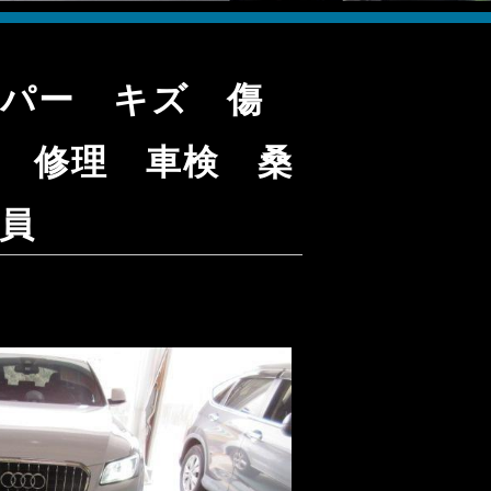
バンパー キズ 傷
 修理 車検 桑
員