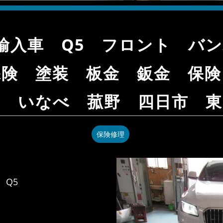
ィ 輸入車 Q5 フロント 
険 塗装 板金 鈑金 保険
名 いなべ 菰野 四日市 東
保険修理
 Q5