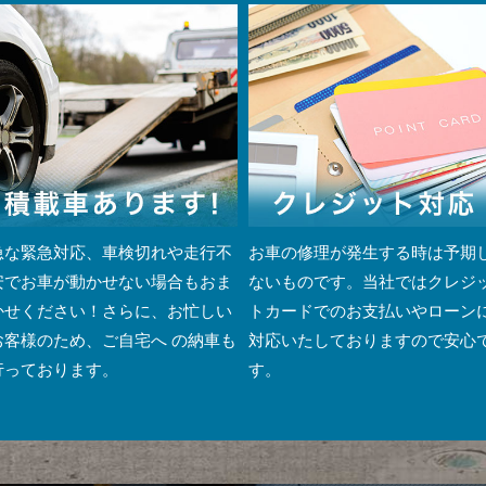
急な緊急対応、車検切れや走行不
お車の修理が発生する時は予期
安でお車が動かせない場合もおま
ないものです。当社ではクレジ
かせください！さらに、お忙しい
トカードでのお支払いやローン
お客様のため、ご自宅へ の納⾞も
対応いたしておりますので安心
⾏っております。
す。