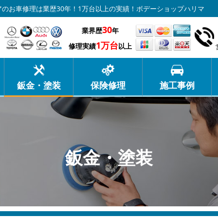
のお車修理は業歴30年！1万台以上の実績！ボデーショップハリマ
30
業界歴
年
1万台
修理実績
以上
鈑金・塗装
保険修理
施工事例
鈑金・塗装