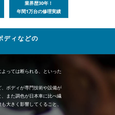
業界歴30年！
年間1万台の修理実績
ボディなどの
によっては断られる、といった
ど、ボディが専門技術や設備が
と、また調色が日本車に比べ繊
験も大きく影響してくること、