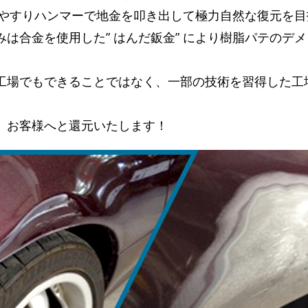
 はやすりハンマーで地金を叩き出して極力自然な復元を
は合金を使用した” はんだ鈑金” により樹脂パテのデ
工場でもできることではなく、一部の技術を習得した工
、お客様へと還元いたします！