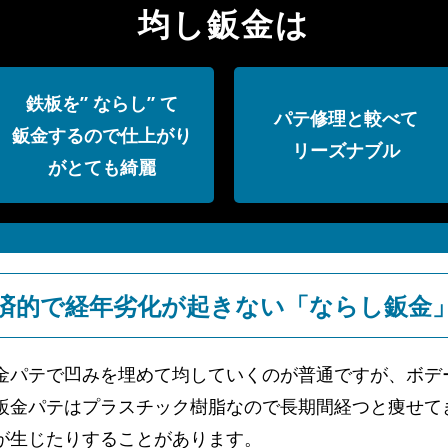
均し鈑金は
鉄板を” ならし” て
パテ修理と較べて
鈑金するので仕上がり
リーズナブル
がとても綺麗
済的で経年劣化が起きない「ならし鈑金
金パテで凹みを埋めて均していくのが普通ですが、ボデ
鈑金パテはプラスチック樹脂なので長期間経つと痩せて
が生じたりすることがあります。