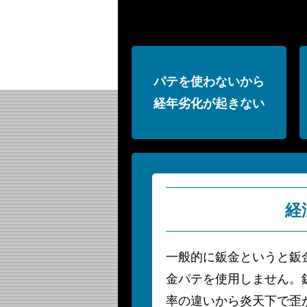
パテを使わないから
経年劣化が起きない
経
一般的に鈑金というと鈑
金パテを使用しません。
率の違いから炎天下で歪