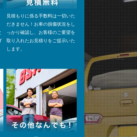
・
見積もりに係る手数料は一切いた
。
だきません！お車の損傷状況をし
と
っかり確認し、お客様のご要望を
げ
取り入れたお見積りをご提示いた
します。