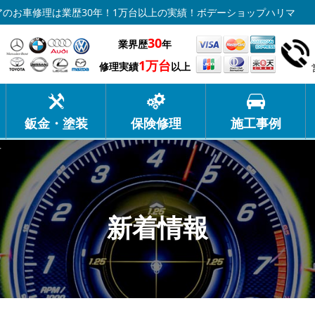
のお車修理は業歴30年！1万台以上の実績！ボデーショップハリマ
30
業界歴
年
1万台
修理実績
以上
鈑金・塗装
保険修理
施工事例
せ
新着情報