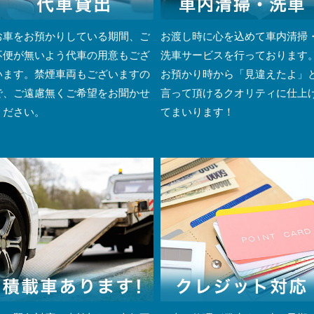
お車をお預かりしている期間、ご
お渡し時に心を込めて車内清掃
不便が無いよう代車の用意もござ
洗車サービスを行っております
います。禁煙車両もございますの
お預かり時から「見違えたよ」
で、ご遠慮無くご希望をお聞かせ
言って頂けるクオリティに仕上
ください。
てまいります！