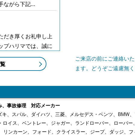
ながら下記...
ただき厚くお礼申し上
ップハリマでは、誠に
とさせてい...
ご来店の前にご連絡いた
覧
ます。どうぞご遠慮無く
月6日までとなりますご
何卒ご容赦下さい。
み、事故修理 対応メーカー
ズキ、スバル、ダイハツ、三菱、メルセデス・ベンツ、BMW
ス・ロイス、ベントレー、ジャガー、ランドローバー、ローバ
素は格別のお引き立て
ー、リンカーン、フォード、クライスラー、ジープ、ダッジ、フ