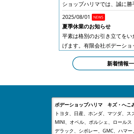
ショップハリマでは、誠に勝手
2025/08/01
NEWS
夏季休業のお知らせ
平素は格別のお引き立てをい
げます。有限会社ボデーショ
勝手ながら下記日程を夏季休業
新着情報一
2025/04/30
NEWS
GW休業のお知らせ
当社はGW休業は5月3日～5
不便をおかけいたしますが、
ボデーショップハリマ キズ・へこ
2024/12/23
NEWS
トヨタ、日産、ホンダ、マツダ、ス
年末年始の営業のお知らせ
MINI、オペル、ポルシェ、ロール
年末年始の営業のお知らせ平
デラック、シボレー、GMC、ハマ