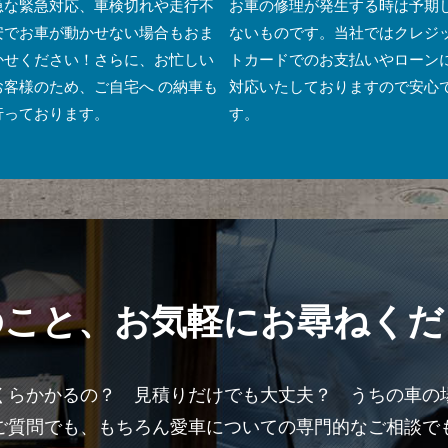
急な緊急対応、車検切れや走行不
お車の修理が発生する時は予期
安でお車が動かせない場合もおま
ないものです。当社ではクレジ
かせください！さらに、お忙しい
トカードでのお支払いやローン
お客様のため、ご自宅へ の納⾞も
対応いたしておりますので安心
⾏っております。
す。
のこと、
お気軽にお尋ねくだ
くらかかるの？ 見積りだけでも大丈夫？ うちの車の
ご質問でも、もちろん愛車についての専門的なご相談で